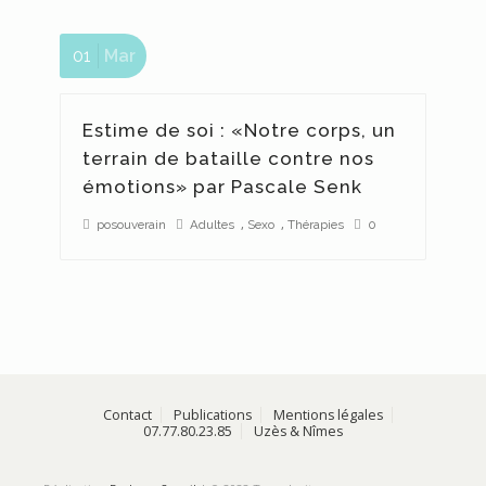
01
Mar
s
Estime de soi : «Notre corps, un
terrain de bataille contre nos
émotions» par Pascale Senk
,
,
posouverain
Adultes
Sexo
Thérapies
0
es
Contact
Publications
Mentions légales
07.77.80.23.85
Uzès & Nîmes