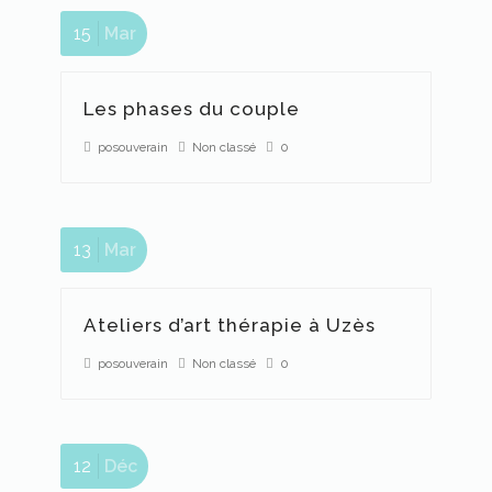
15
Mar
Les phases du couple
posouverain
Non classé
0
13
Mar
Ateliers d’art thérapie à Uzès
posouverain
Non classé
0
12
Déc