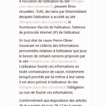
A l’occasion de l’utilisation du site
therapie-
uzes-ales-souverain.fr
, peuvent êtres
recueillies : l’URL des liens par l’intermédiaire
desquels l’utilisateur a accédé au site
therapie-uzes-ales-souverain.fr
, le
fournisseur d’accès de l’utilisateur, l’adresse
de protocole Internet (IP) de l’utilisateur.
En tout état de cause Pierre-Olivier
Souverain ne collecte des informations
personnelles relatives à l’utilisateur que pour
le besoin de certains services proposés par
le site
therapie-uzes-ales-souverain.fr
.
L’utilisateur fournit ces informations en
toute connaissance de cause, notamment
lorsqu’il procède par lui-même à leur saisie.
Il est alors précisé à l’utilisateur du site
therapie-uzes-ales-souverain.fr
l’obligation
ou non de fournir ces informations.
Conformément aux dispositions des articles
38 et suivants de la loi 78-17 du 6 janvier