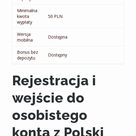
Minimalna
kwota
50 PLN
wypłaty
Wersja
Dostępna
mobilna
Bonus bez
Dostępny
depozytu
Rejestracja i
wejście do
osobistego
konta z Polski