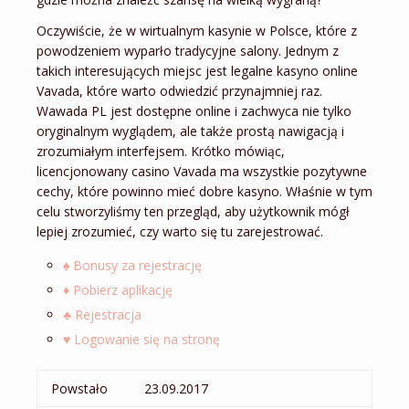
Oczywiście, że w wirtualnym kasynie w Polsce, które z
powodzeniem wyparło tradycyjne salony. Jednym z
takich interesujących miejsc jest legalne kasyno online
Vavada, które warto odwiedzić przynajmniej raz.
Wawada PL jest dostępne online i zachwyca nie tylko
oryginalnym wyglądem, ale także prostą nawigacją i
zrozumiałym interfejsem. Krótko mówiąc,
licencjonowany casino Vavada ma wszystkie pozytywne
cechy, które powinno mieć dobre kasyno. Właśnie w tym
celu stworzyliśmy ten przegląd, aby użytkownik mógł
lepiej zrozumieć, czy warto się tu zarejestrować.
es
♠️ Bonusy za rejestrację
♦️ Pobierz aplikację
♣️​ Rejestracja
​​♥️ Logowanie się na stronę
Powstało
23.09.2017