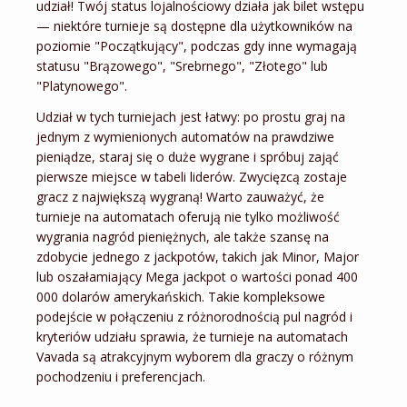
udział! Twój status lojalnościowy działa jak bilet wstępu
— niektóre turnieje są dostępne dla użytkowników na
poziomie "Początkujący", podczas gdy inne wymagają
statusu "Brązowego", "Srebrnego", "Złotego" lub
"Platynowego".
Udział w tych turniejach jest łatwy: po prostu graj na
jednym z wymienionych automatów na prawdziwe
pieniądze, staraj się o duże wygrane i spróbuj zająć
pierwsze miejsce w tabeli liderów. Zwycięzcą zostaje
gracz z największą wygraną! Warto zauważyć, że
turnieje na automatach oferują nie tylko możliwość
wygrania nagród pieniężnych, ale także szansę na
zdobycie jednego z jackpotów, takich jak Minor, Major
lub oszałamiający Mega jackpot o wartości ponad 400
000 dolarów amerykańskich. Takie kompleksowe
podejście w połączeniu z różnorodnością pul nagród i
kryteriów udziału sprawia, że turnieje na automatach
Vavada są atrakcyjnym wyborem dla graczy o różnym
pochodzeniu i preferencjach.