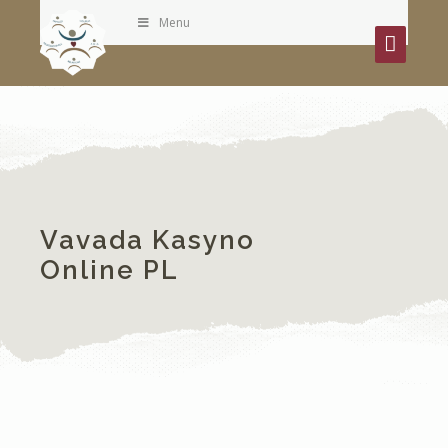
Menu
Vavada Kasyno
Online PL