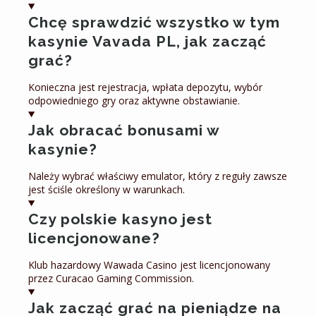
Chcę sprawdzić wszystko w tym
kasynie Vavada PL, jak zacząć
grać?
Konieczna jest rejestracja, wpłata depozytu, wybór
odpowiedniego gry oraz aktywne obstawianie.
Jak obracać bonusami w
kasynie?
Należy wybrać właściwy emulator, który z reguły zawsze
jest ściśle określony w warunkach.
Czy polskie kasyno jest
licencjonowane?
Klub hazardowy Wawada Casino jest licencjonowany
przez Curacao Gaming Commission.
Jak zacząć grać na pieniądze na