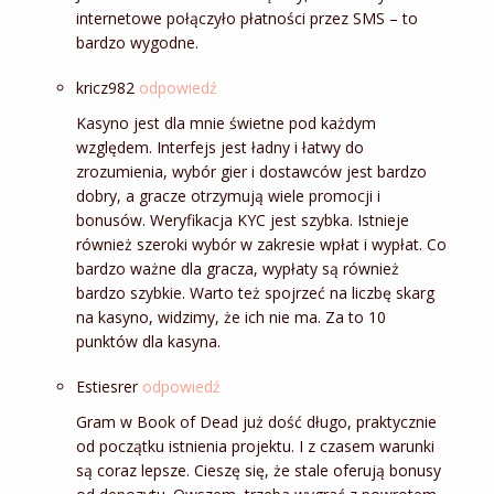
internetowe połączyło płatności przez SMS – to
bardzo wygodne.
kricz982
odpowiedź
Kasyno jest dla mnie świetne pod każdym
względem. Interfejs jest ładny i łatwy do
zrozumienia, wybór gier i dostawców jest bardzo
dobry, a gracze otrzymują wiele promocji i
bonusów. Weryfikacja KYC jest szybka. Istnieje
również szeroki wybór w zakresie wpłat i wypłat. Co
bardzo ważne dla gracza, wypłaty są również
bardzo szybkie. Warto też spojrzeć na liczbę skarg
na kasyno, widzimy, że ich nie ma. Za to 10
punktów dla kasyna.
Estiesrer
odpowiedź
Gram w Book of Dead już dość długo, praktycznie
od początku istnienia projektu. I z czasem warunki
są coraz lepsze. Cieszę się, że stale oferują bonusy