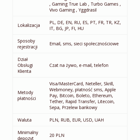
, Gaming True Lab , Turbo Games ,
Vivo Gaming , Yggdrasil
PL, DE, EN, RU, ES, PT, FR, TR, KZ,
Lokalizacja
IT, BG, JP, FI, HU
Sposoby
Email, sms, sieci społecznościowe
rejestracji
Dział
Obsługi
Czat na żywo, e-mail, telefon
Klienta
Visa/MasterCard, Neteller, Skrill,
Webmoney, płatność sms, Apple
Metody
Pay, Bitcoin, Boleto, Ethereum,
płatności
Tether, Rapid Transfer, Litecoin,
Sepa, Przelew bankowy
Waluta
PLN, RUB, EUR, USD, UAH
Minimalny
20 PLN
depozyt