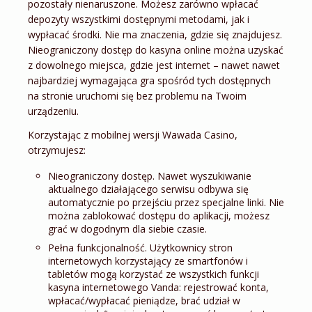
pozostały nienaruszone. Możesz zarówno wpłacać
depozyty wszystkimi dostępnymi metodami, jak i
wypłacać środki. Nie ma znaczenia, gdzie się znajdujesz.
Nieograniczony dostęp do kasyna online można uzyskać
z dowolnego miejsca, gdzie jest internet – nawet nawet
najbardziej wymagająca gra spośród tych dostępnych
na stronie uruchomi się bez problemu na Twoim
urządzeniu.
Korzystając z mobilnej wersji Wawada Casino,
otrzymujesz:
Nieograniczony dostęp. Nawet wyszukiwanie
aktualnego działającego serwisu odbywa się
automatycznie po przejściu przez specjalne linki. Nie
można zablokować dostępu do aplikacji, możesz
grać w dogodnym dla siebie czasie.
Pełna funkcjonalność. Użytkownicy stron
internetowych korzystający ze smartfonów i
tabletów mogą korzystać ze wszystkich funkcji
kasyna internetowego Vanda: rejestrować konta,
wpłacać/wypłacać pieniądze, brać udział w